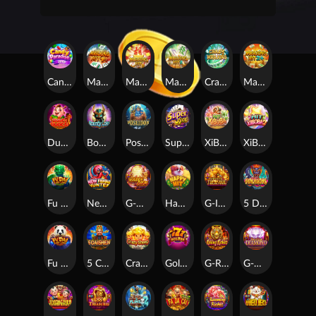
Candy Paradise 2048
Mahjong Hit +
Mahjong Hit
Mahjong Hit 2
Crazy Mahjong
Mahjong Hit 2+
DuoFuDuoCai
Bounty Loki
Poseidon
Super Ace
XiBoBa Hit
XiBoBa Hit2
Fu Dai Lian Lian-Dragon
New-Fishing Hunter
G-GoldenDrum
Happy Hit
G-InfiniteTreasure
5 Dragons(H5)
Fu Dai Lian Lian-Panda
5 CaiShen(H5)
Crazy Sheep
Golden 777(H5)
G-RollingRiches
G-DazzlingDiamond