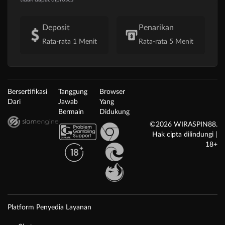
Deposit
Penarikan
Rata-rata 1 Menit
Rata-rata 5 Menit
Bersertifikasi
Tanggung
Browser
Dari
Jawab
Yang
Bermain
Didukung
©2026 WIRASPIN88.
Hak cipta dilindungi |
18+
Platform Penyedia Layanan