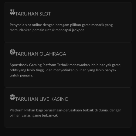
TARUHAN SLOT
Penyedia slot online dengan beragam pilihan game menarik yang
memudahkan pemain untuk mencapai jackpot
TARUHAN OLAHRAGA
Sportsbook Gaming Platform Terbaik menawarkan lebih banyak game,
odds yang lebih tinggi, dan menyediakan pilihan yang lebih banyak
untuk pemain.
TARUHAN LIVE KASINO
Platform Pilihan bagi perusahaan-perusahaan terbaik di dunia, dengan
pilihan variasi game terbanyak