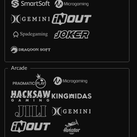
Arcade