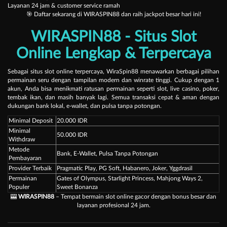
Layanan 24 jam & customer service ramah
🎯 Daftar sekarang di
WIRASPIN88
dan raih jackpot besar hari ini!
WIRASPIN88 - Situs Slot
Online Lengkap & Terpercaya
Sebagai situs slot online terpercaya,
WiraSpin88
menawarkan berbagai pilihan
permainan seru dengan tampilan modern dan winrate tinggi. Cukup dengan 1
akun, Anda bisa menikmati ratusan permainan seperti slot, live casino, poker,
tembak ikan, dan masih banyak lagi. Semua transaksi cepat & aman dengan
dukungan bank lokal, e-wallet, dan pulsa tanpa potongan.
Minimal Deposit
20.000 IDR
Minimal
50.000 IDR
Withdraw
Metode
Bank, E-Wallet, Pulsa Tanpa Potongan
Pembayaran
Provider Terbaik
Pragmatic Play, PG Soft, Habanero, Joker, Yggdrasil
Permainan
Gates of Olympus, Starlight Princess, Mahjong Ways 2,
Populer
Sweet Bonanza
🎰
WIRASPIN88
– Tempat bermain slot online gacor dengan bonus besar dan
layanan profesional 24 jam.